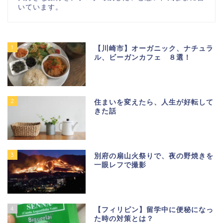
いています。
1
【川崎市】オーガニック、ナチュラ
ル、ビーガンカフェ ８選！
2
住まいを変えたら、人生が好転して
きた話
3
別府の扇山火祭りで、夜の野焼きを
一眼レフで撮影
4
【フィリピン】留学中に便秘になっ
た時の対策とは？