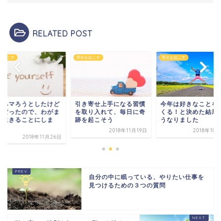
RELATED POST
を起こす
変化を起こす
変化を起こす
にハマろうとしたけど
引き寄せ上手になる習慣
今年は好きなことを
理だったので、わがま
を取り入れて、毎日に奇
くる！と決めた結果
に生きることにしま
跡を起こそう
うなりました
.
2018年11月19日
2018年10
2018年11月26日
自分の中に眠っている、やりたい仕事を
見つけるための３つの質問