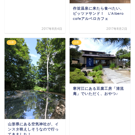
作並温泉に来たら食べたい、
ピッツァサンド！ L'Albero
cafeアルベロカフェ
2017年8月4日
2017年8月2日
山形
山形
寒河江にある豆腐工房「清流
庵」でいただく、おやつ♪
山形県にある空気神社が、イ
ンスタ映えしそうなので行っ
てきました！