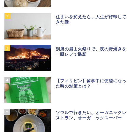
2
住まいを変えたら、人生が好転して
きた話
3
別府の扇山火祭りで、夜の野焼きを
一眼レフで撮影
4
【フィリピン】留学中に便秘になっ
た時の対策とは？
5
ソウルで行きたい、オーガニックレ
ストラン、オーガニックスーパー