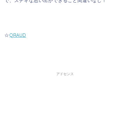
で、ステキな思い出ができること間違いなし！
☆
QRAUD
アドセンス