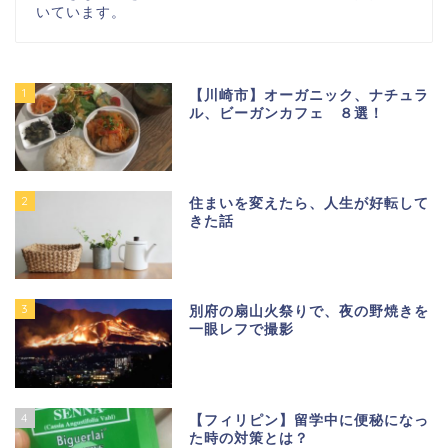
いています。
1
【川崎市】オーガニック、ナチュラ
ル、ビーガンカフェ ８選！
2
住まいを変えたら、人生が好転して
きた話
3
別府の扇山火祭りで、夜の野焼きを
一眼レフで撮影
4
【フィリピン】留学中に便秘になっ
た時の対策とは？