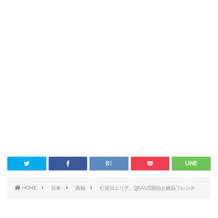
HOME
日本
高知
仁淀川エリア、QRAUD宿泊と絶品フレンチ