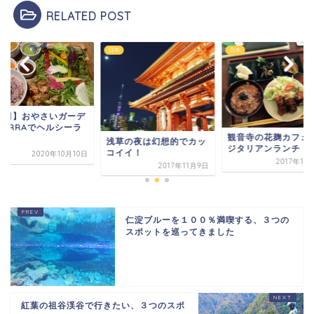
RELATED POST
日本
日本
梅田】おやさいガーデ
IERRAでヘルシーラ
観音寺の花麹カフェ
チ
浅草の夜は幻想的でカッ
ジタリアンランチ
コイイ！
2020年10月10日
2017年11
2017年11月9日
仁淀ブルーを１００％満喫する、３つの
スポットを巡ってきました
紅葉の祖谷渓谷で行きたい、３つのスポ