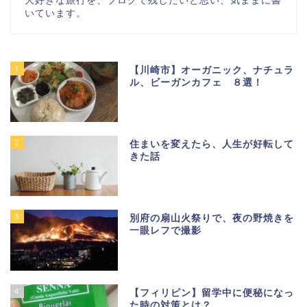
いています。
1
【川崎市】オーガニック、ナチュラ
ル、ビーガンカフェ ８選！
2
住まいを変えたら、人生が好転して
きた話
3
別府の扇山火祭りで、夜の野焼きを
一眼レフで撮影
4
【フィリピン】留学中に便秘になっ
た時の対策とは？