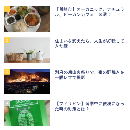
1
【川崎市】オーガニック、ナチュラ
ル、ビーガンカフェ ８選！
2
住まいを変えたら、人生が好転して
きた話
3
別府の扇山火祭りで、夜の野焼きを
一眼レフで撮影
4
【フィリピン】留学中に便秘になっ
た時の対策とは？