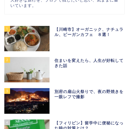
いています。
1
【川崎市】オーガニック、ナチュラ
ル、ビーガンカフェ ８選！
2
住まいを変えたら、人生が好転して
きた話
3
別府の扇山火祭りで、夜の野焼きを
一眼レフで撮影
4
【フィリピン】留学中に便秘になっ
た時の対策とは？