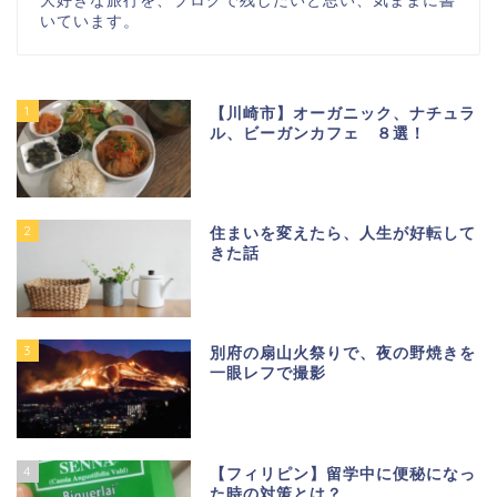
いています。
1
【川崎市】オーガニック、ナチュラ
ル、ビーガンカフェ ８選！
2
住まいを変えたら、人生が好転して
きた話
3
別府の扇山火祭りで、夜の野焼きを
一眼レフで撮影
4
【フィリピン】留学中に便秘になっ
た時の対策とは？