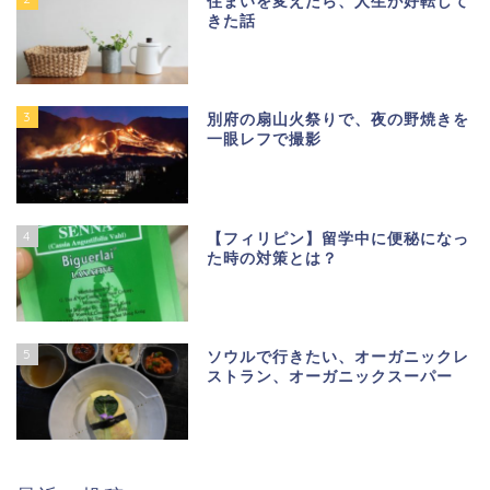
住まいを変えたら、人生が好転して
きた話
3
別府の扇山火祭りで、夜の野焼きを
一眼レフで撮影
4
【フィリピン】留学中に便秘になっ
た時の対策とは？
5
ソウルで行きたい、オーガニックレ
ストラン、オーガニックスーパー