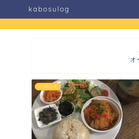
kabosulog
オ
オーガニック