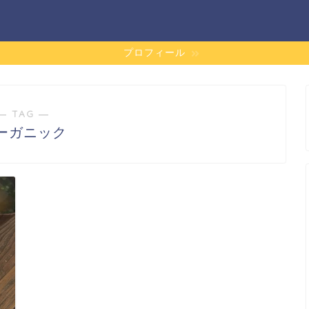
プロフィール
― TAG ―
ーガニック