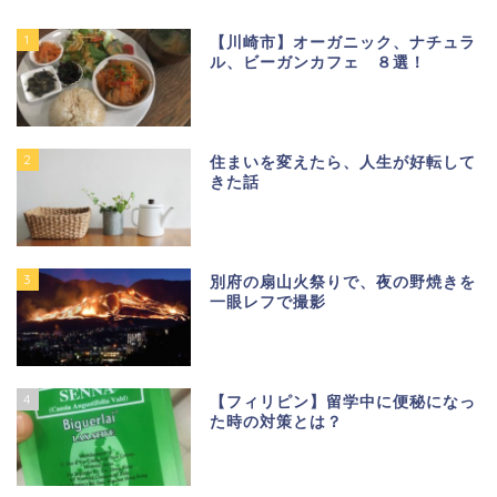
1
【川崎市】オーガニック、ナチュラ
ル、ビーガンカフェ ８選！
2
住まいを変えたら、人生が好転して
きた話
3
別府の扇山火祭りで、夜の野焼きを
一眼レフで撮影
4
【フィリピン】留学中に便秘になっ
た時の対策とは？