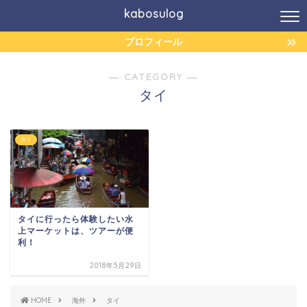
kabosulog
プロフィール
― CATEGORY ―
タイ
タイ
タイに行ったら体験したい水
上マーケットは、ツアーが便
利！
2018年5月29日
HOME
海外
タイ